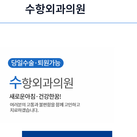
콘
수항외과의원
텐
츠
로
건
너
뛰
기