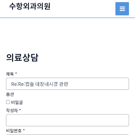
콘
수항외과의원
텐
Mai
츠
Men
로
건
너
뛰
의료상담
기
제목
*
옵션
비밀글
작성자
*
비밀번호
*