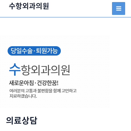
콘
수항외과의원
텐
Mai
츠
Men
로
건
너
뛰
기
의료상담