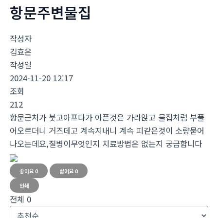
항문주변물집
작성자
김효은
작성일
2024-11-20 12:17
조회
212
항문근처가 붓고아프다가 아픈것은 가라앉고 물집처럼 부풀
어오르더니 거즈데고 계속지내니 계속 피같은것이 소량묻어
나오는데요,질병이무엇인지 치료방법은 없는지 궁금합니다
좋아요
0
싫어요
0
인쇄
전체
0