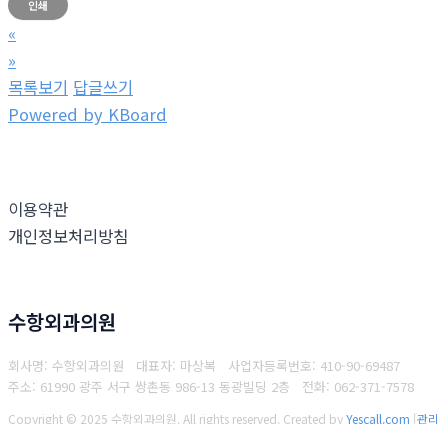
인쇄
«
»
목록보기
답글쓰기
Powered by KBoard
이용약관
개인정보처리방침
수항외과의원
회사명: 수항외과의원 대표자: 마상복
사업자등록번호: 410-90-69487
주소: 61990 광주 서구 쌍촌동 986-13 동광빌딩 2층
전화: 062-371-7578
Copyright © 2025 수항외과의원. All rights reserved.
Created by
Yescall.com
[
관리
자
]