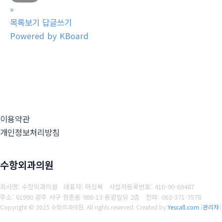
»
목록보기
답글쓰기
Powered by KBoard
이용약관
개인정보처리방침
수항외과의원
회사명: 수항외과의원 대표자: 마상복
사업자등록번호: 410-90-69487
주소: 61990 광주 서구 쌍촌동 986-13 동광빌딩 2층
전화: 062-371-7578
Copyright © 2025 수항외과의원. All rights reserved.
Created by
Yescall.com
[
관리자
]