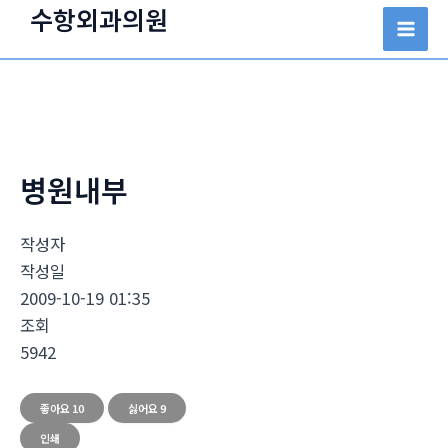
콘
수항외과의원
텐
Mai
츠
Men
로
건
너
뛰
병원내부
기
작성자
작성일
2009-10-19 01:35
조회
5942
좋아요
10
싫어요
9
인쇄